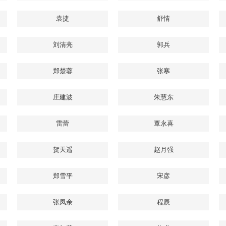
袁捷
舒情
刘清亮
郭兵
郑楚蓉
张寒
庄建波
朱慧东
雷蕾
覃永喜
贺天遥
赵月强
郑雪平
宋彦
张凤余
程辰