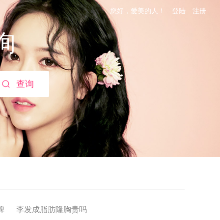
您好，爱美的人！
登陆
注册
询
查询
碑
李发成脂肪隆胸贵吗