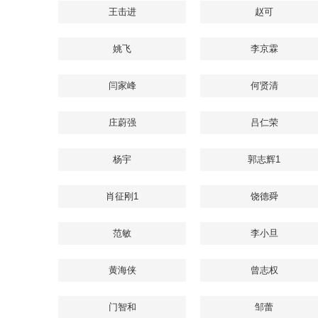
王击进
赵可
姚飞
李京霖
闫家峰
何贤清
庄蔚强
吕仁荣
杨宇
郭志辉1
肖征刚1
饶德舜
范敏
李小旦
黄海侠
曾志权
门智和
邹蕾