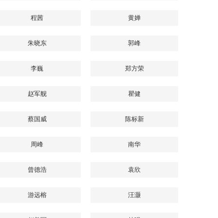
程茜
黄婵
朱晓东
郭峰
李巍
郑方荣
赵军舰
瞿健
蔡国威
陈标新
周峰
南华
曾德浩
袁欣
游远榕
汪灏