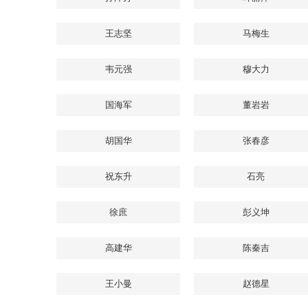
王志坚
马梅生
韦元强
穆大力
国海军
董岩岩
胡国华
张春彦
祝东升
石亮
徐庶
彭义坤
高建华
陈秦吉
王小曼
赵德星