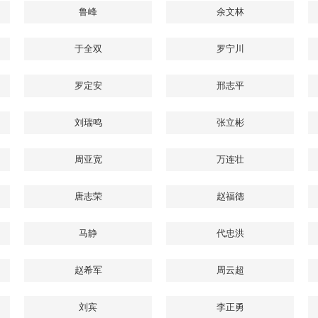
鲁峰
余文林
于全双
罗宁川
罗定安
邢志平
刘瑞鸣
张立彬
周亚宽
万连壮
唐志荣
赵福德
马静
代忠洪
赵希军
周云超
刘宾
李正勇