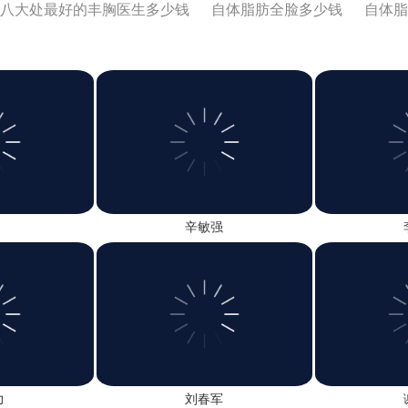
八大处最好的丰胸医生多少钱
自体脂肪全脸多少钱
自体脂
填充评价怎么样
自体脂肪填充反馈好吗
自体脂肪填充丰矫
格贵吗
陈成隆胸口碑
脂肪专科口碑好吗
深圳隆胸医生
辛敏强
力
刘春军