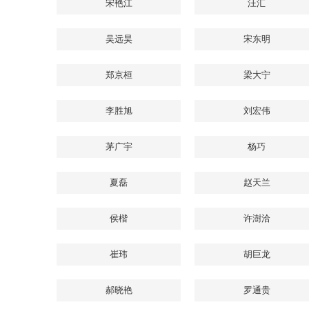
宋艳江
汪汇
吴远昊
宋东明
郑京桓
梁大宁
李胜旭
刘宏伟
茅广宇
杨巧
夏磊
赵天兰
侯楷
许澍洽
崔玮
胡巨龙
郝晓艳
罗通贵