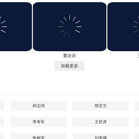
董岩岩
加载更多
薛志强
熊宜文
李奇军
王世虎
鲁树荣
刘李娜