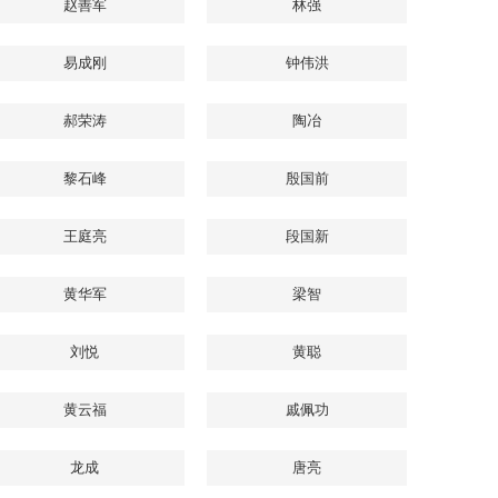
赵善军
林强
易成刚
钟伟洪
郝荣涛
陶冶
黎石峰
殷国前
王庭亮
段国新
黄华军
梁智
刘悦
黄聪
黄云福
戚佩功
龙成
唐亮