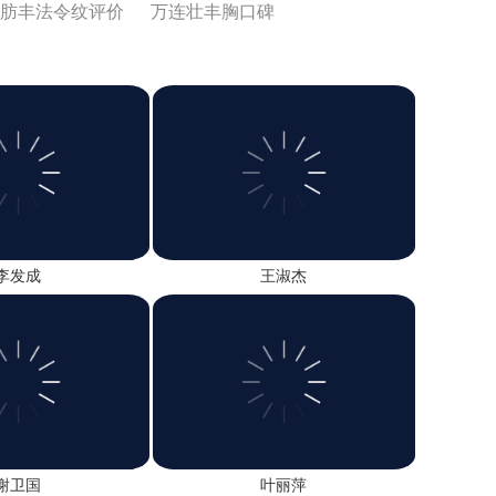
肪丰法令纹评价
万连壮丰胸口碑
正O型腿
北京八大处脂肪丰胸专家口碑
技术好吗
隆胸术（国产）
李发成
王淑杰
谢卫国
叶丽萍