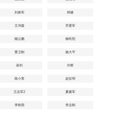
刘春军
韩啸
王沛森
乔爱军
顾云鹏
柳民熙
曹卫刚
杨大平
崔剑
许辉
陈小萱
赵征明
王志军2
夏建军
李映雨
李志刚