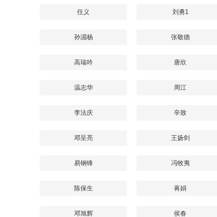
任义
刘勇1
孙湄杨
张敬德
高瑞吟
唐欣
温志华
周江
李法庆
辛致
邓呈亮
王扬剑
易钢锋
冯牧夷
陈保生
蒋娟
邓旭辉
侯春