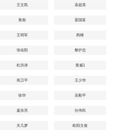
王文凯
袁超英
黄彪
晏国富
王明军
阎棣
张佑阳
黎护忠
杜洪涛
黄威1
尧卫平
王少华
徐华
吴毅平
庞东亮
任伟民
关几梦
欧阳文俊