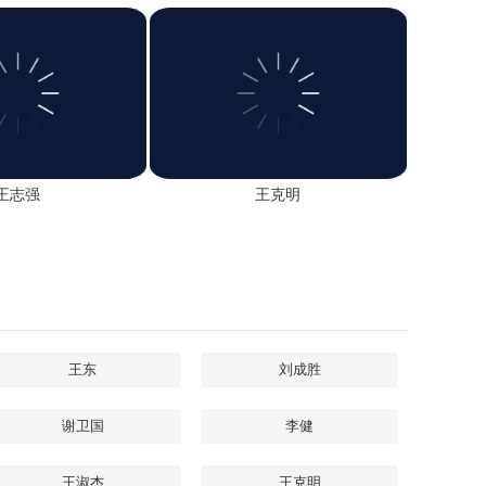
王志强
王克明
王东
刘成胜
谢卫国
李健
王淑杰
王克明