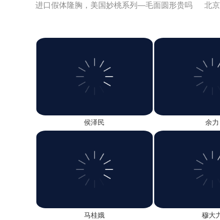
进口假体隆胸，美国妙桃系列—毛面圆形贵吗
北京
胸整形怎么样
溶脂针口周脂肪怎么样
北京脂肪
郑州丰胸价格口碑
美国曼托（精致版）假体丰胸价
纳米PRP脂肪填充口碑好吗
任学会脂肪填充好吗
侯泽民
余力
马桂娥
穆大