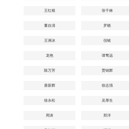
王红根
张干林
董自清
罗晓
王洲冰
倪铭
龙艳
谭骛远
陈万芳
贾锦辉
唐新辉
徐志强
徐永松
吴厚生
周涛
郑洋