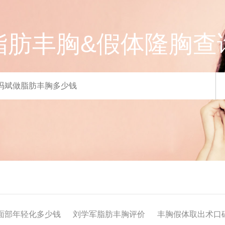
脂肪丰胸&假体隆胸查
面部年轻化多少钱
刘学军脂肪丰胸评价
丰胸假体取出术口