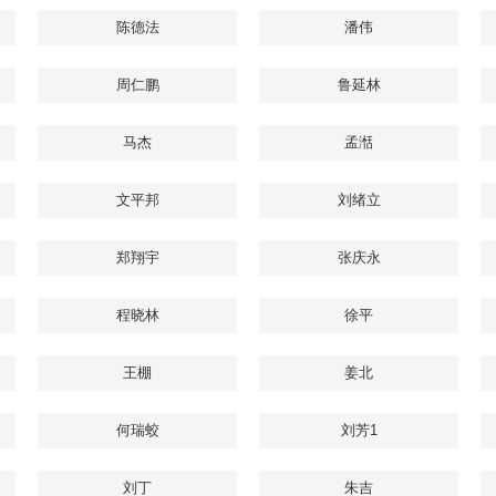
陈德法
潘伟
周仁鹏
鲁延林
马杰
孟湉
文平邦
刘绪立
郑翔宇
张庆永
程晓林
徐平
王棚
姜北
何瑞蛟
刘芳1
刘丁
朱吉