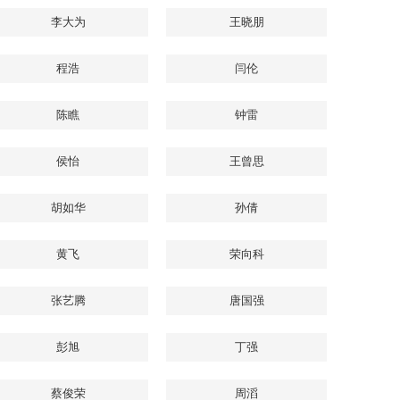
李大为
王晓朋
程浩
闫伦
陈瞧
钟雷
侯怡
王曾思
胡如华
孙倩
黄飞
荣向科
张艺腾
唐国强
彭旭
丁强
蔡俊荣
周滔