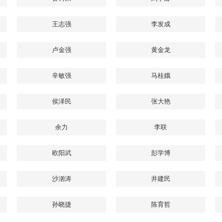
王志强
李发成
卢金强
黄金龙
辛敏强
马桂娥
侯泽民
张大艳
余力
李联
欧阳武
彭学博
沙汹涛
井建民
孙晓捷
陈育哲