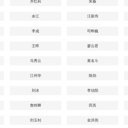
齐红莉
朱淼
余江
汪新伟
李成
司晔巍
王晖
廖云君
马秀云
黄名斗
江州华
陈劲
刘冰
李佶阳
詹炜卿
田其
刘玉钊
金洪尧