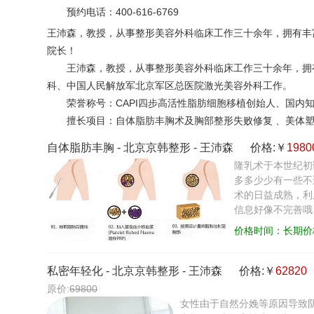
预约电话：
400-616-6769
王沛森，教授，从事整形美容外科临床工作三十余年，拥有丰
院长！
王沛森，教授，从事整形美容外科临床工作三十余年，拥
科、中国人民解放军北京军区总医院激光美容外科工作。
荣誉称号：CAPI四步高活性脂肪细胞移植创始人、国
擅长项目：自体脂肪丰胸术及胸部整形失败修复 、美体
自体脂肪丰胸
-
北京京韩整形
-
王沛森
价格:￥
1980
隆乳术于本世纪初
多多少少有一些不
术的日益成熟，利
信息好像不完善哦
价格时间：长期价
私密年轻化
-
北京京韩整形
-
王沛森
价格:￥
62820
原价:
69800
女性由于自然分娩等原因导致