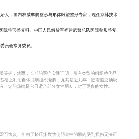
创始人，国内权威丰胸整形与形体雕塑整形专家，现任京韩技术
医院整形整复科、中国人民解放军福建武警总队医院整形整复
作委员会常务委员。
瓣等等，然而，长期的医疗实践证明，所有类型的组织替代品
的基础上利用自体脂肪组织隆胸，尤其是近几年，随着脂肪抽吸
一定的弊端是它只适合部分女性朋友，对于更多的女性...
月即可恢复。但由于挤压撕裂致使阴道中的肌肉受到损伤无法正