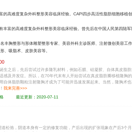
富的高难度复杂外科整形美容临床经验。CAPI四步高活性脂肪细胞移植
有丰富的高难度复杂外科整形美容临床经验。曾先后在中国人民第四陆军
内知名丰胸整形与形体雕塑整形专家、美容外科主诊医师、注射微创美容工
塑形、吸脂术、皮肤美容等。
00
诞生之后，先后尝试过许多隆乳材料，例如石腊、硅凝胶、自体真皮脂肪
适感及并发症。所以，在70年代末有人开始尝试在真皮脂肪瓣移植隆胸
用自体脂肪颗粒注射隆胸才成为了可能并迅速发展起来。当然，隆胸术也有
！
我来完善>>>
格
最近更新：2020-07-11
阴道松弛，阴道本身有一定的修复功能，产后出现的扩张现象在产后3个