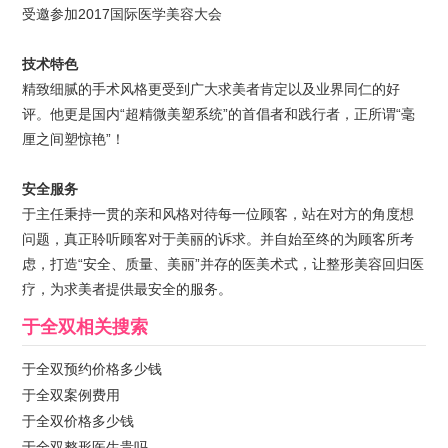
受邀参加2017国际医学美容大会
技术特色
精致细腻的手术风格更受到广大求美者肯定以及业界同仁的好
评。他更是国内“超精微美塑系统”的首倡者和践行者，正所谓“毫
厘之间塑惊艳”！
安全服务
于主任秉持一贯的亲和风格对待每一位顾客，站在对方的角度想
问题，真正聆听顾客对于美丽的诉求。并自始至终的为顾客所考
虑，打造“安全、质量、美丽”并存的医美术式，让整形美容回归医
疗，为求美者提供最安全的服务。
于全双
相关搜索
于全双预约价格多少钱
于全双案例费用
于全双价格多少钱
于全双整形医生贵吗