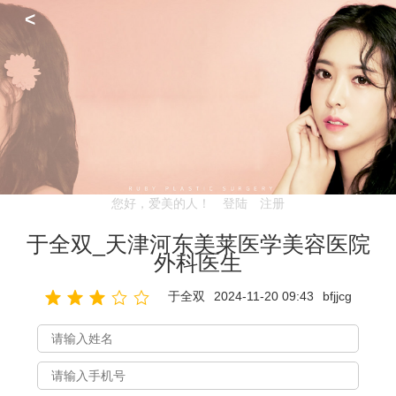
<
您好，爱美的人！
登陆
注册
于全双_天津河东美莱医学美容医院
外科医生
于全双
2024-11-20 09:43
bfjjcg