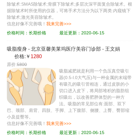
除皱术:SMAS除皱术;骨膜下除皱术;多层次深平面复合除皱术。根
据除皱术时所使用的仪器，可将手术方法分为以下两类:内窥镜下
除皱术;激光美容除皱术。
信息好像不完善哦！
我来完善>>>
价格时间：长期价格
最近更新：2020-06-15
吸脂瘦身
-
北京亚馨美莱坞医疗美容门诊部
-
王文娟
价格:￥
1280
原价:
5800
吸脂减肥就是利用一个负压真空吸引
器(0.5-l.0大气压)与一种金属的末端带
有吸孔的吸引管相连，通过皮肤的小
切口进入皮下，将局部堆积的脂肪组
织吸出，以改善肥胖体型的一种方
法。吸脂的常见部位有:面部、双下
巴、颈部、肩背、四肢、手脚、上下腹部、侧腰、上臀、臀部缩
小及提臀等。
信息好像不完善哦！
我来完善>>>
价格时间：长期价格
最近更新：2020-06-15