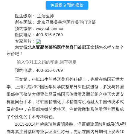
医生级别：
主治医师
所在医院：
北京亚馨美莱坞医疗美容门诊部
预约微信：
wuyoubianmei
医院电话：
400-616-6769
专家照片：
您觉得
北京亚馨美莱坞医疗美容门诊部王文娟
怎么样？给个
评价吧！
预约电话：
400-616-6769
王文娟，科班出生的整形美容外科硕士，先后在韩国延世大
学、上海九院和中国医学科学院整形外科医院进修，多次与韩国
眼部整形修复大师曹仁昌及韩国形体微雕及面部组合整形大师安
栋显同台手术，将韩国精细化手术精髓有机地融入中国传统术式
及审美中，在眼部精微艺术整形、注射微雕和形体雕塑方面形成
了个性化的手术专科特色。
2013-2014年荣获瑞兰透明质酸、润百颜玻尿酸和保妥适A型
肉毒素注射临床专业认证医生称号，先后在国内外期刊上发表10