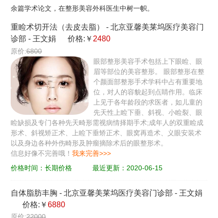
余篇学术论文，在整形美容外科医生中树一帜。
重睑术切开法（去皮去脂）
-
北京亚馨美莱坞医疗美容门
诊部
-
王文娟
价格:￥
2480
原价:
6800
眼部整形美容手术包括上下眼睑、眼
眉等部位的美容整形。 眼部整形在整
个颜面部整形手术学科中占有重要地
位，对人的容貌起到点睛作用。临床
上见于各年龄段的求医者，如儿童的
先天性上睑下垂、斜视、小睑裂、眼
睑缺损及专门各种先天畸形需视病情择期手术;成年人的双重睑成
形术、斜视矫正术、上睑下垂矫正术、眼窝再造术、义眼安装术
以及身边各种外伤畸形及肿瘤摘除术后的眼整形术。
信息好像不完善哦！
我来完善>>>
价格时间：长期价格
最近更新：2020-06-15
自体脂肪丰胸
-
北京亚馨美莱坞医疗美容门诊部
-
王文娟
价格:￥
6880
原价:
22000