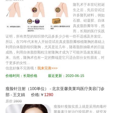
隆乳术于本世纪初诞
生之后，先后尝试过
许多隆乳材料，例如
石腊、硅凝胶、自体
真皮脂肪瓣等等，然
而，长期的医疗实践
证明，所有类型的组织替代品多多少少有一些不适感及并发症。
所以，在70年代末有人开始尝试在真皮脂肪瓣移植隆胸的基础上
利用自体脂肪组织隆胸，尤其是近几年，随着脂肪抽吸术的日益
成熟，利用自体脂肪颗粒注射隆胸才成为了可能并迅速发展起
来。当然，隆胸术也有一定的弊端是它只适合部分女性朋友，对
于更多的女性...
信息好像不完善哦！
我来完善>>>
价格时间：长期价格
最近更新：2020-06-15
瘦脸针注射（100单位）
-
北京亚馨美莱坞医疗美容门诊
部
-
王文娟
价格:￥
1280
原价:
2800
瘦脸针瘦脸实质上就是采用肉毒杆
菌毒素注射治疗咬肌肥大。研究发