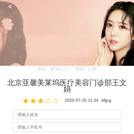
<
您好，爱美的人！
登陆
注册
北京亚馨美莱坞医疗美容门诊部王文
娟
2020-07-25 11:34
bfjjcg