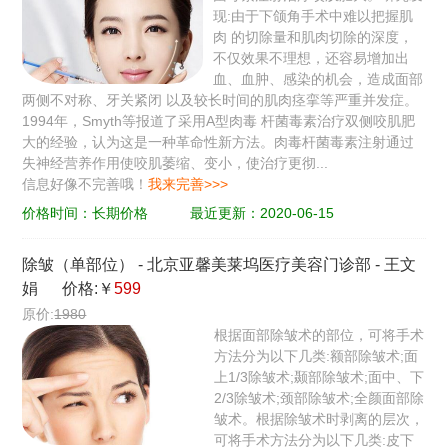
现:由于下颌角手术中难以把握肌
肉 的切除量和肌肉切除的深度，
不仅效果不理想，还容易增加出
血、血肿、感染的机会，造成面部
两侧不对称、牙关紧闭 以及较长时间的肌肉痉挛等严重并发症。
1994年，Smyth等报道了采用A型肉毒 杆菌毒素治疗双侧咬肌肥
大的经验，认为这是一种革命性新方法。肉毒杆菌毒素注射通过
失神经营养作用使咬肌萎缩、变小，使治疗更彻...
信息好像不完善哦！
我来完善>>>
价格时间：长期价格
最近更新：2020-06-15
除皱（单部位）
-
北京亚馨美莱坞医疗美容门诊部
-
王文
娟
价格:￥
599
原价:
1980
根据面部除皱术的部位，可将手术
方法分为以下几类:额部除皱术;面
上1/3除皱术;颞部除皱术;面中、下
2/3除皱术;颈部除皱术;全颜面部除
皱术。根据除皱术时剥离的层次，
可将手术方法分为以下几类:皮下