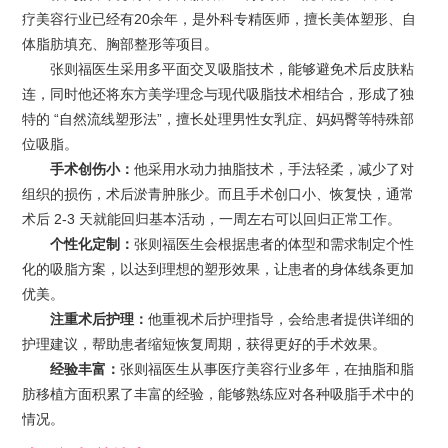
疗美容行业已经有20余年，是外科专精医师，擅长美体塑形、自
体脂肪填充、胸部整形等项目。
张则福医生采用多平面交叉吸脂技术，能够避免术后皮肤粘
连，同时他还将东方美学理念与现代吸脂技术相结合，形成了独
特的 “自然流线塑形法”，擅长处理男性女乳症、妈妈臀等特殊部
位吸脂。
手术创伤小：
他采用水动力抽脂技术，手法轻柔，减少了对
组织的损伤，术后淤青肿胀少。而且手术创口小、恢复快，通常
术后 2-3 天就能回归基本活动，一周左右可以回归正常工作。
个性化定制：
张则福医生会根据患者的体型和需求制定个性
化的吸脂方案，以达到理想的塑形效果，让患者的身体线条更加
优美。
注重术后护理：
他重视术后护理指导，会给患者提供详细的
护理建议，帮助患者缩短恢复周期，获得更好的手术效果。
经验丰富：
张则福医生从事医疗美容行业多年，在抽脂和脂
肪移植方面积累了丰富的经验，能够熟练应对各种吸脂手术中的
情况。