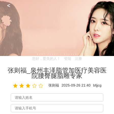
<
您好，爱美的人！
登陆
注册
张则福_泉州丰泽脂管加医疗美容医
院腰臀腿脂雕专家
张则福
2025-09-26 21:40
bfjjcg