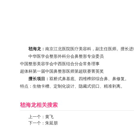
嵇海龙：
南京江北医院医疗美容科，副主任医师。擅长进
中华医学会整形外科分会鼻整形专业委员
中国整形美容学会中西医结合分会常务理事
超体杯第一届中国鼻整形医师第超联赛菁英奖
擅长项目：
双桥式鼻基底、四维榫卯综合鼻、鼻修复。
特点：生物卡槽、定制化设计、隐藏式切口、精准剥离。
嵇海龙
相关搜索
上一个：
黄飞
下一个：
朱延朋