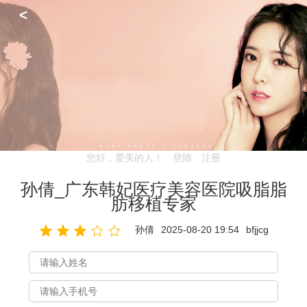
<
您好，爱美的人！
登陆
注册
孙倩_广东韩妃医疗美容医院吸脂脂
肪移植专家
孙倩
2025-08-20 19:54
bfjjcg