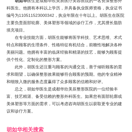
胡如华
医生是成都华欣美辰医疗美容医院的一名资深整形外
科医生。他拥有本科以上学历，并具备执业医师资格，执业证书
编号为110511523000342，执业年限在十年以上。胡医生在医院
主要负责面部轮廓、美体塑形等领域的诊疗工作，尤其擅长脂肪
填充项目。
在专业技能方面，胡医生能够将医学科技、艺术思维、术式
特点和顾客的生理条件、性格特征有机结合，前瞻性地解决各种
美丽问题。他拥有丰富的临床经验和精湛的技艺，能够为顾客提
供个性化、定制化的整形方案。
此外，胡医生还注重与顾客的沟通交流，善于倾听顾客的需
求和期望，以确保整形效果能够符合顾客的预期。他的专业精神
和细致入微的服务态度赢得了众多顾客的信赖和好评。
总之，胡如华医生是成都华欣美辰整形医院的一位经验丰
富、技艺精湛、备受信赖的整形外科医生。如果您有面部轮廓或
美体塑形等方面的需求，可以考虑咨询胡医生以获取更专业的建
议和诊疗方案。
胡如华
相关搜索