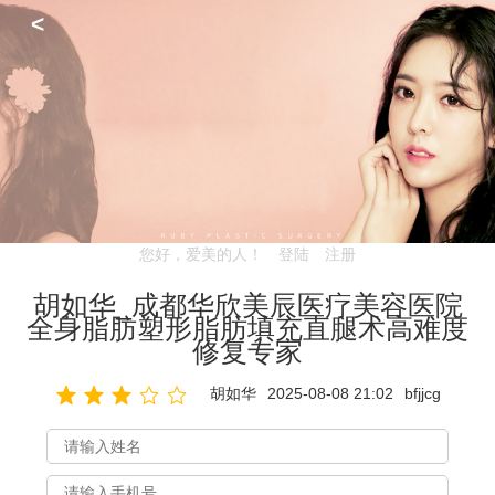
<
您好，爱美的人！
登陆
注册
胡如华_成都华欣美辰医疗美容医院
全身脂肪塑形脂肪填充直腿术高难度
修复专家
胡如华
2025-08-08 21:02
bfjjcg