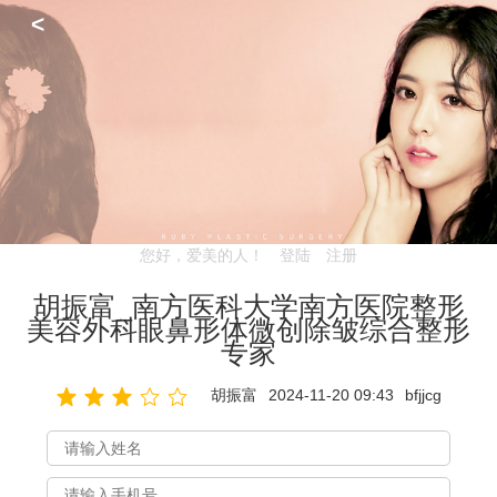
<
您好，爱美的人！
登陆
注册
胡振富_南方医科大学南方医院整形
美容外科眼鼻形体微创除皱综合整形
专家
胡振富
2024-11-20 09:43
bfjjcg