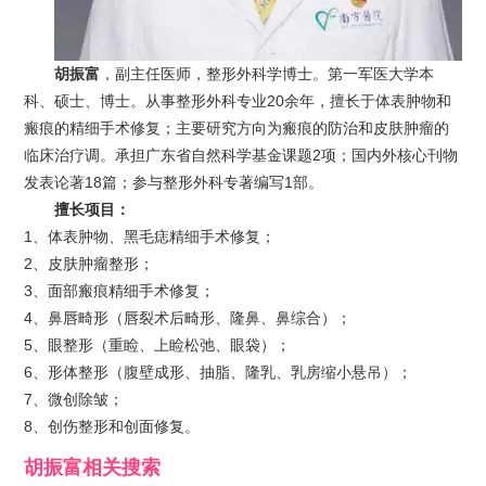
胡振富
，副主任医师，整形外科学博士。第一军医大学本
科、硕士、博士。从事整形外科专业20余年，擅长于体表肿物和
瘢痕的精细手术修复；主要研究方向为瘢痕的防治和皮肤肿瘤的
临床治疗调。承担广东省自然科学基金课题2项；国内外核心刊物
发表论著18篇；参与整形外科专著编写1部。
擅长项目：
1、体表肿物、黑毛痣精细手术修复；
2、皮肤肿瘤整形；
3、面部瘢痕精细手术修复；
4、鼻唇畸形（唇裂术后畸形、隆鼻、鼻综合）；
5、眼整形（重睑、上睑松弛、眼袋）；
6、形体整形（腹壁成形、抽脂、隆乳、乳房缩小悬吊）；
7、微创除皱；
8、创伤整形和创面修复。
胡振富
相关搜索