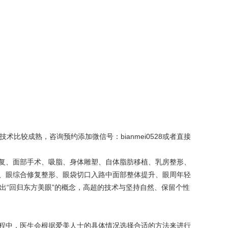
较成熟，咨询预约添加微信号：bianmei0528或者直接
复、面部手术、吸脂、身体雕塑、自体脂肪移植、乳房整形、
、眼综合修复整形、眼袋切口入路中面部整体提升、眼周年轻
出“回归东方美眼”的概念，高超的技术与坚持自然、保留个性
程中，医生会根据爱美人士的具体情况选择合适的方法来进行