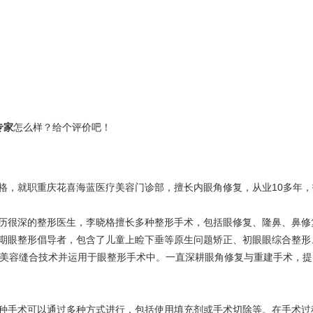
专家
怎么样？给个评价吧！
就职重庆花喜海蓝医疗美容门诊部，擅长内眼角修复，从业10多年，技术比
历很深的整形医生，李晓格擅长多种整形手术，包括眼修复、隆鼻、鼻修
期眼整形倡导者，包含了儿童上睑下垂等原生问题矫正、初眼眼综合整形
研美容缝合技术并运用于眼整形手术中。一直深耕眼角修复与重建手术，提
种手术可以通过多种方式进行，包括使用填充剂或手术切除等。在手术过