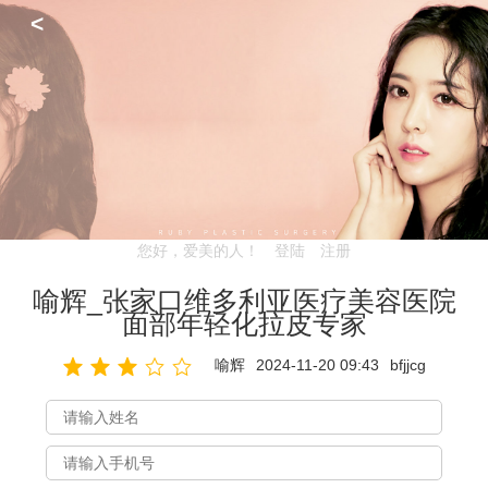
<
您好，爱美的人！
登陆
注册
喻辉_张家口维多利亚医疗美容医院
面部年轻化拉皮专家
喻辉
2024-11-20 09:43
bfjjcg