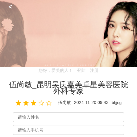
<
您好，爱美的人！
登陆
注册
伍尚敏_昆明吴氏嘉美卓星美容医院
外科专家
伍尚敏
2024-11-20 09:43
bfjjcg