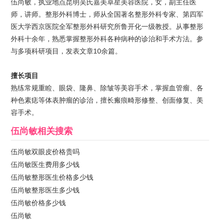
伍尚敏，执业地点昆明吴氏嘉美卓星美容医院，女，副主任医
师，讲师。整形外科博士，师从全国著名整形外科专家、第四军
医大学西京医院全军整形外科研究所鲁开化一级教授。从事整形
外科十余年，熟悉掌握整形外科各种病种的诊治和手术方法。参
与多项科研项目，发表文章10余篇。
擅长项目
熟练常规重睑、眼袋、隆鼻、除皱等美容手术，掌握血管瘤、各
种色素痣等体表肿瘤的诊治，擅长瘢痕畸形修整、创面修复、美
容手术。
伍尚敏
相关搜索
伍尚敏双眼皮价格贵吗
伍尚敏医生费用多少钱
伍尚敏整形医生价格多少钱
伍尚敏整形医生多少钱
伍尚敏价格多少钱
伍尚敏