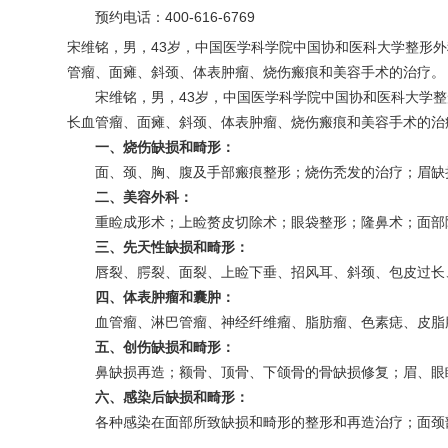
预约电话：
400-616-6769
宋维铭，男，43岁，中国医学科学院中国协和医科大学整形外
管瘤、面瘫、斜颈、体表肿瘤、烧伤瘢痕和美容手术的治疗。
宋维铭，男，43岁，中国医学科学院中国协和医科大学整
长血管瘤、面瘫、斜颈、体表肿瘤、烧伤瘢痕和美容手术的治
一、烧伤缺损和畸形：
面、颈、胸、腹及手部瘢痕整形；烧伤秃发的治疗；眉缺
二、美容外科：
重睑成形术；上睑赘皮切除术；眼袋整形；隆鼻术；面部
三、先天性缺损和畸形：
唇裂、腭裂、面裂、上睑下垂、招风耳、斜颈、包皮过长
四、体表肿瘤和囊肿：
血管瘤、淋巴管瘤、神经纤维瘤、脂肪瘤、色素痣、皮脂
五、创伤缺损和畸形：
鼻缺损再造；额骨、顶骨、下颌骨的骨缺损修复；眉、眼
六、感染后缺损和畸形：
各种感染在面部所致缺损和畸形的整形和再造治疗；面颈