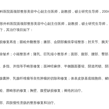
科医院面颈部整形美容中心副主任医师，副教授，硕士研究生导师，200
形外科医院面颈部整形美容中心副主任医师，副教授，硕士研究生导师，2
疗，其治疗项目如下：
损修复再造；眼睑外翻整形；腋部、会阴部瘢痕挛缩整形；肘关节、腕关
除皱术；小颏整形术；隆乳、巨乳缩小整形术；面部、腹部、腰部、臀部
、多指、并指等手畸形修复；面神经麻痹、半侧颜面萎缩、阴道闭锁、阴
腺囊肿、乳腺纤维瘤等良性肿瘤的切除和修复；体表皮肤基底细胞癌、鳞
睑、唇畸形的修复；胸壁、腹壁缺损修复；褥疮的治疗。
部、四肢慢性溃疡的整形修复和治疗。