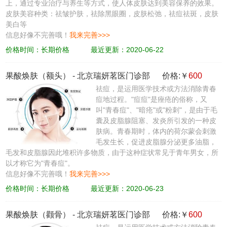
上，通过专业治疗与养生等方式，使人体皮肤达到美容保养的效果。
皮肤美容种类：祛皱护肤，祛除黑眼圈，皮肤松弛，祛痘祛斑，皮肤
美白等
信息好像不完善哦！
我来完善>>>
价格时间：长期价格
最近更新：2020-06-22
果酸焕肤（额头）
-
北京瑞妍茗医门诊部
价格:￥
600
祛痘，是运用医学技术或方法消除青春
痘地过程。"痘痘"是痤疮的俗称，又
叫"青春痘"、"暗疮"或"粉刺"，是由于毛
囊及皮脂腺阻塞、发炎所引发的一种皮
肤病。青春期时，体内的荷尔蒙会刺激
毛发生长，促进皮脂腺分泌更多油脂，
毛发和皮脂腺因此堆积许多物质，由于这种症状常见于青年男女，所
以才称它为"青春痘"。
信息好像不完善哦！
我来完善>>>
价格时间：长期价格
最近更新：2020-06-23
果酸焕肤（颧骨）
-
北京瑞妍茗医门诊部
价格:￥
600