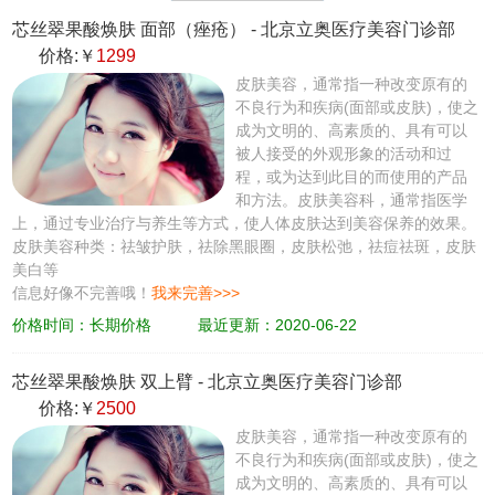
芯丝翠果酸焕肤 面部（痤疮）
-
北京立奥医疗美容门诊部
价格:￥
1299
皮肤美容，通常指一种改变原有的
不良行为和疾病(面部或皮肤)，使之
成为文明的、高素质的、具有可以
被人接受的外观形象的活动和过
程，或为达到此目的而使用的产品
和方法。皮肤美容科，通常指医学
上，通过专业治疗与养生等方式，使人体皮肤达到美容保养的效果。
皮肤美容种类：祛皱护肤，祛除黑眼圈，皮肤松弛，祛痘祛斑，皮肤
美白等
信息好像不完善哦！
我来完善>>>
价格时间：长期价格
最近更新：2020-06-22
芯丝翠果酸焕肤 双上臂
-
北京立奥医疗美容门诊部
价格:￥
2500
皮肤美容，通常指一种改变原有的
不良行为和疾病(面部或皮肤)，使之
成为文明的、高素质的、具有可以