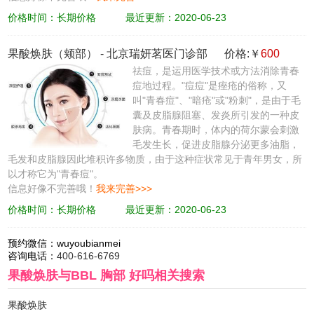
价格时间：长期价格
最近更新：2020-06-23
果酸焕肤（颊部）
-
北京瑞妍茗医门诊部
价格:￥
600
祛痘，是运用医学技术或方法消除青春
痘地过程。"痘痘"是痤疮的俗称，又
叫"青春痘"、"暗疮"或"粉刺"，是由于毛
囊及皮脂腺阻塞、发炎所引发的一种皮
肤病。青春期时，体内的荷尔蒙会刺激
毛发生长，促进皮脂腺分泌更多油脂，
毛发和皮脂腺因此堆积许多物质，由于这种症状常见于青年男女，所
以才称它为"青春痘"。
信息好像不完善哦！
我来完善>>>
价格时间：长期价格
最近更新：2020-06-23
预约微信：
wuyoubianmei
咨询电话：
400-616-6769
果酸焕肤与BBL 胸部 好吗
相关搜索
果酸焕肤