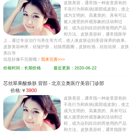
皮肤美容，通常指一种改变原有的
不良行为和疾病(面部或皮肤)，使之
成为文明的、高素质的、具有可以
被人接受的外观形象的活动和过
程，或为达到此目的而使用的产品
和方法。皮肤美容科，通常指医学
上，通过专业治疗与养生等方式，使人体皮肤达到美容保养的效果。
皮肤美容种类：祛皱护肤，祛除黑眼圈，皮肤松弛，祛痘祛斑，皮肤
美白等
信息好像不完善哦！
我来完善>>>
价格时间：长期价格
最近更新：2020-06-22
芯丝翠果酸焕肤 背部
-
北京立奥医疗美容门诊部
价格:￥
3900
皮肤美容，通常指一种改变原有的
不良行为和疾病(面部或皮肤)，使之
成为文明的、高素质的、具有可以
被人接受的外观形象的活动和过
程，或为达到此目的而使用的产品
和方法。皮肤美容科，通常指医学