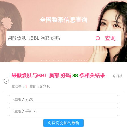
全国整形信息查询
查询
果酸焕肤与BBL 胸部 好吗
38
条相关结果
今日搜
索指数：
1
用时：0.23秒