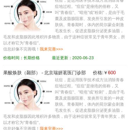
祛痘，是运用医学技术或方法消除青春
痘地过程。"痘痘"是痤疮的俗称，又
叫"青春痘"、"暗疮"或"粉刺"，是由于毛
囊及皮脂腺阻塞、发炎所引发的一种皮
肤病。青春期时，体内的荷尔蒙会刺激
毛发生长，促进皮脂腺分泌更多油脂，
毛发和皮脂腺因此堆积许多物质，由于这种症状常见于青年男女，所
以才称它为"青春痘"。
信息好像不完善哦！
我来完善>>>
价格时间：长期价格
最近更新：2020-06-23
果酸焕肤（颞部）
-
北京瑞妍茗医门诊部
价格:￥
600
祛痘，是运用医学技术或方法消除青春
痘地过程。"痘痘"是痤疮的俗称，又
叫"青春痘"、"暗疮"或"粉刺"，是由于毛
囊及皮脂腺阻塞、发炎所引发的一种皮
肤病。青春期时，体内的荷尔蒙会刺激
毛发生长，促进皮脂腺分泌更多油脂，
毛发和皮脂腺因此堆积许多物质，由于这种症状常见于青年男女，所
以才称它为"青春痘"。
信息好像不完善哦！
我来完善>>>