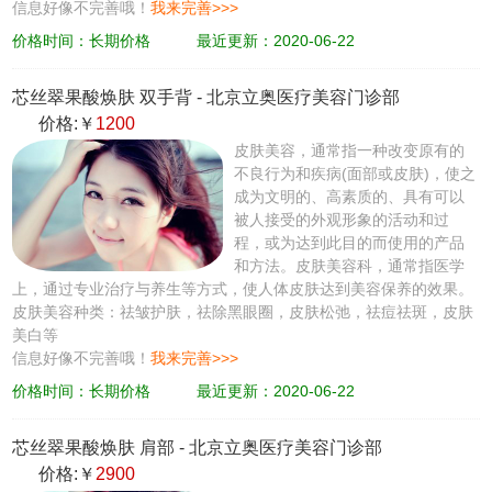
信息好像不完善哦！
我来完善>>>
价格时间：长期价格
最近更新：2020-06-22
芯丝翠果酸焕肤 双手背
-
北京立奥医疗美容门诊部
价格:￥
1200
皮肤美容，通常指一种改变原有的
不良行为和疾病(面部或皮肤)，使之
成为文明的、高素质的、具有可以
被人接受的外观形象的活动和过
程，或为达到此目的而使用的产品
和方法。皮肤美容科，通常指医学
上，通过专业治疗与养生等方式，使人体皮肤达到美容保养的效果。
皮肤美容种类：祛皱护肤，祛除黑眼圈，皮肤松弛，祛痘祛斑，皮肤
美白等
信息好像不完善哦！
我来完善>>>
价格时间：长期价格
最近更新：2020-06-22
芯丝翠果酸焕肤 肩部
-
北京立奥医疗美容门诊部
价格:￥
2900