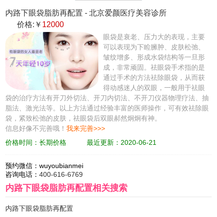
内路下眼袋脂肪再配置
-
北京爱颜医疗美容诊所
价格:￥
12000
眼袋是衰老、压力大的表现，主要
可以表现为下睑臃肿、皮肤松弛、
皱纹增多、形成水袋结构等一旦形
成，非常顽固。祛眼袋手术指的是
通过手术的方法祛除眼袋，从而获
得动感迷人的双眼，一般用于祛眼
袋的治疗方法有开刀外切法、开刀内切法、不开刀仪器物理疗法、抽
脂法、激光法等。以上方法通过经验丰富的医师操作，可有效祛除眼
袋，紧致松弛的皮肤，祛眼袋后双眼郝然炯炯有神。
信息好像不完善哦！
我来完善>>>
价格时间：长期价格
最近更新：2020-06-21
预约微信：
wuyoubianmei
咨询电话：
400-616-6769
内路下眼袋脂肪再配置
相关搜索
内路下眼袋脂肪再配置